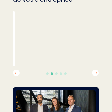
de votre
entreprise
Social
/ RH
Découvrir ce service
Previous
Next